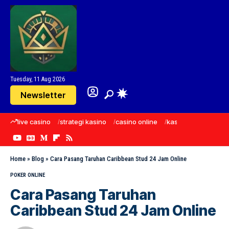
Tuesday, 11 Aug 2026
Newsletter
live casino
strategi kasino
casino online
kasino online
dre
Home
»
Blog
»
Cara Pasang Taruhan Caribbean Stud 24 Jam Online
POKER ONLINE
Cara Pasang Taruhan
Caribbean Stud 24 Jam Online