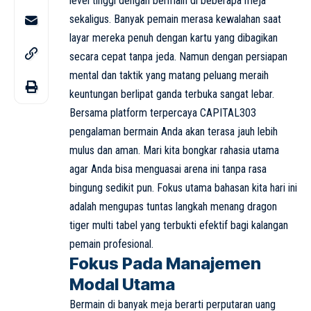
level tinggi dengan bermain di beberapa meja
sekaligus. Banyak pemain merasa kewalahan saat
layar mereka penuh dengan kartu yang dibagikan
secara cepat tanpa jeda. Namun dengan persiapan
mental dan taktik yang matang peluang meraih
keuntungan berlipat ganda terbuka sangat lebar.
Bersama platform terpercaya CAPITAL303
pengalaman bermain Anda akan terasa jauh lebih
mulus dan aman. Mari kita bongkar rahasia utama
agar Anda bisa menguasai arena ini tanpa rasa
bingung sedikit pun. Fokus utama bahasan kita hari ini
adalah mengupas tuntas langkah menang dragon
tiger multi tabel yang terbukti efektif bagi kalangan
pemain profesional.
Fokus Pada Manajemen
Modal Utama
Bermain di banyak meja berarti perputaran uang