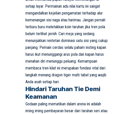
setiap layar. Permainan adu nilai kartu ini sangat
mengandalkan kejelian pengamatan terhadap alur
kemenangan sisi naga atau harimau. Jangan pernah
terburu buru meletakkan koin taruhan jika tren pola
belum terlihat jernih. Cari meja yang sedang
menunjukkan rentetan dominasi satu sisi yang cukup
panjang. Pemain cerdas selalu paham insting kapan
harus ikut menunggangi arus pola dan kapan harus
menahan diri menunggu peluang. Kemampuan
membaca tren kilat ini merupakan fondasi vital dari
langkah menang dragon tiger multi tabel yang wajib
Anda asah setiap hari.
Hindari Taruhan Tie Demi
Keamanan
Godaan paling mematikan dalam arena ini adalah
iming iming pembayaran besar dari taruhan seri atau