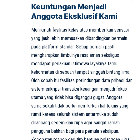
Keuntungan Menjadi
Anggota Eksklusif Kami
Menikmati fasilitas kelas atas memberikan sensasi
yang jauh lebih memuaskan dibandingkan bermain
pada platform standar. Setiap pemain pasti
mengharapkan timbulnya rasa aman sekaligus
mendapat perlakuan istimewa layaknya tamu
kehormatan di sebuah tempat singgah bintang lima.
Oleh sebab itu fasilitas perlindungan data pribadi dan
sistem enkripsi transaksi keuangan menjadi fokus
utama yang tidak bisa diganggu gugat. Anggota
sama sekali tidak perlu memikirkan hal teknis yang
rumit karena seluruh sistem antarmuka sudah
dirancang sedemikian rupa agar sangat ramah
pengguna bahkan bagi para pemula sekalipun.
Kecepatan respon dari tim bantuan pelanggan juga