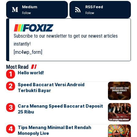
Medium
RSS Feed
Follow
Follow
Subscribe to our newsletter to get our newest articles
instantly!
[mc4wp_form]
Most Read
Hello world!
Speed Baccarat Versi Android
Terbukti Bayar
Cara Menang Speed Baccarat Deposit
25 Ribu
Tips Menang Minimal Bet Rendah
Monopoly Live