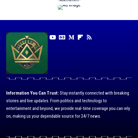
- Advertisement -
Information You Can Trust:
Stay instantly connected with breaking
stories and live updates. From politics and technology to
entertainment and beyond, we provide real-time coverage you can rely
on, making us your dependable source for 24/7 news.