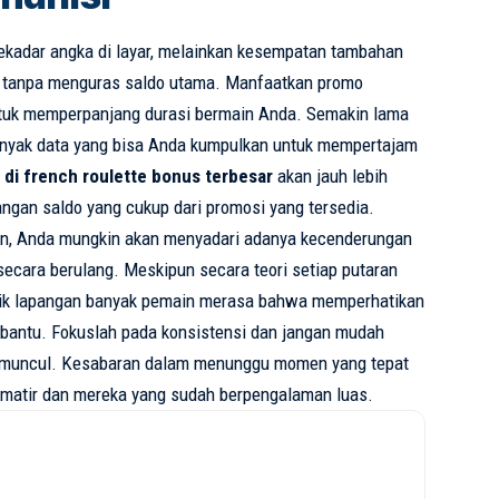
ekadar angka di layar, melainkan kesempatan tambahan
i tanpa menguras saldo utama. Manfaatkan promo
tuk memperpanjang durasi bermain Anda. Semakin lama
anyak data yang bisa Anda kumpulkan untuk mempertajam
t di french roulette bonus terbesar
akan jauh lebih
ngan saldo yang cukup dari promosi yang tersedia.
an, Anda mungkin akan menyadari adanya kecenderungan
u secara berulang. Meskipun secara teori setiap putaran
ktik lapangan banyak pemain merasa bahwa memperhatikan
mbantu. Fokuslah pada konsistensi dan jangan mudah
g muncul. Kesabaran dalam menunggu momen yang tepat
matir dan mereka yang sudah berpengalaman luas.