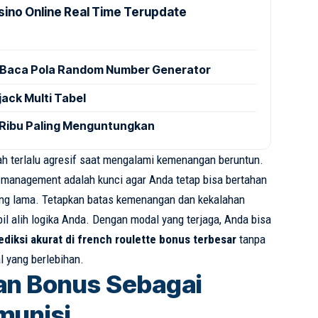
sino Online Real Time Terupdate
a Baca Pola Random Number Generator
ack Multi Tabel
 Ribu Paling Menguntungkan
h terlalu agresif saat mengalami kemenangan beruntun.
 management adalah kunci agar Anda tetap bisa bertahan
ng lama. Tetapkan batas kemenangan dan kekalahan
il alih logika Anda. Dengan modal yang terjaga, Anda bisa
ediksi akurat di french roulette bonus terbesar
tanpa
l yang berlebihan.
n Bonus Sebagai
munisi