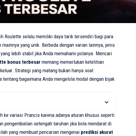
 Roulette selalu memiliki daya tarik tersendiri bagi para
 mainnya yang unik. Berbeda dengan varian lainnya, jenis
yang lebih stabil jika Anda memahami polanya. Mencari
ette bonus terbesar
memang memerlukan ketelitian
eluar. Strategi yang matang bukan hanya soal
ga tentang bagaimana Anda mengelola modal dengan bijak
h ke variasi Prancis karena adanya aturan khusus seperti
an pengembalian setengah taruhan jika bola mendarat di
Inilah yang membuat pencarian mengenai
prediksi akurat