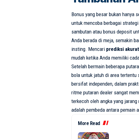
Bonus yang besar bukan hanya s
untuk mencoba berbagai strateg
sambutan atau bonus deposit un
Anda berada di meja, semakin b
insting. Mencari
prediksi akura
mudah ketika Anda memiliki cada
Setelah bermain beberapa putar
bola untuk jatuh di area tertent
bersifat independen, dalam pra
ritme putaran dealer sangat me
terkecoh oleh angka yang jaran
adalah pembeda antara pemain a
More Read