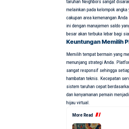
taruhan Neighbors sangat disara
melainkan pada kelompok angka y
cakupan area kemenangan Anda s
ini dengan manajemen saldo yan
besar akan terbuka lebar bagi si
Keuntungan Memilih 
Memilih tempat bermain yang mem
menunjang strategi Anda. Platf
sangat responsif sehingga setia
hambatan teknis. Kecepatan ser
sistem taruhan cepat berdasarka
dan kenyamanan pemain menjadi 
hijau virtual.
More Read