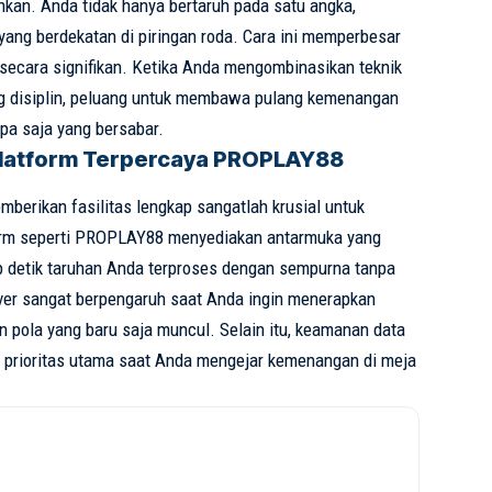
nkan. Anda tidak hanya bertaruh pada satu angka,
ang berdekatan di piringan roda. Cara ini memperbesar
ecara signifikan. Ketika Anda mengombinasikan teknik
g disiplin, peluang untuk membawa pulang kemenangan
apa saja yang bersabar.
Platform Terpercaya PROPLAY88
berikan fasilitas lengkap sangatlah krusial untuk
orm seperti PROPLAY88 menyediakan antarmuka yang
p detik taruhan Anda terproses dengan sempurna tanpa
ver sangat berpengaruh saat Anda ingin menerapkan
n pola yang baru saja muncul. Selain itu, keamanan data
prioritas utama saat Anda mengejar kemenangan di meja