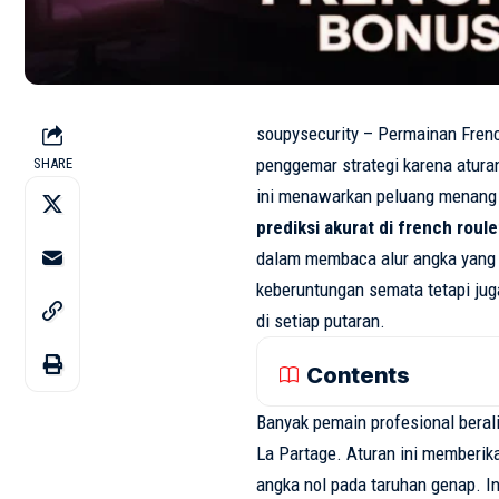
soupysecurity
– Permainan French
penggemar strategi karena aturan
SHARE
ini menawarkan peluang menang 
prediksi akurat di french roul
dalam membaca alur angka yang k
keberuntungan semata tetapi ju
di setiap putaran.
Contents
Banyak pemain profesional berali
La Partage. Aturan ini memberik
angka nol pada taruhan genap. 