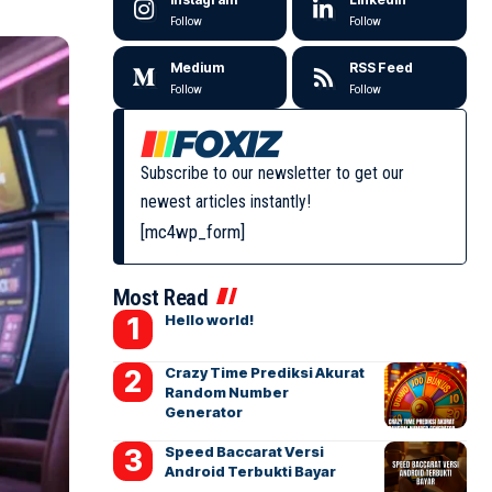
Follow
Follow
Medium
RSS Feed
Follow
Follow
Subscribe to our newsletter to get our
newest articles instantly!
[mc4wp_form]
Most Read
Hello world!
Crazy Time Prediksi Akurat
Random Number
Generator
Speed Baccarat Versi
Android Terbukti Bayar